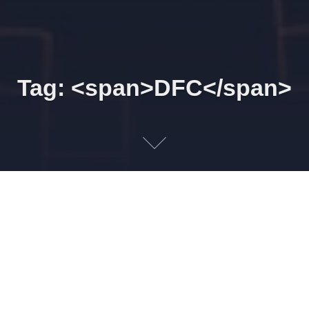
Tag: <span>DFC</span>
Agenda 18/12/2018 a
31/01/2019
13 DE JANEIRO DE 2019
LEONARDO AMORIM
EVENTOS
CONTÁBIL
,
DFC
,
DMPL
,
REINF
,
SEIFOLHA
,
SITE LLCONSULTE
,
SUPORTE
Agenda – 18/12/2018 a 31/01/2019 WhatsApp Sobre o serviço
de suporte via WhatsApp, interessados podem solicitar o