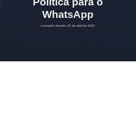
Política para o
WhatsApp
Leonardo Amorim, 21 de abril de 2021
21 DE ABRIL DE 2021
LEONARDO AMORIM
GRUPO WHATSAPP
,
INFORMATIVO
LEONARDO AMORIM
,
SITE LLCONSULTE
,
SUPORTE
4
Alterado em 30/12/2023 11h04. Revisão 026.
1 Política de uso do WhatsApp: