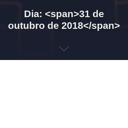
Dia: <span>31 de
outubro de 2018</span>
WhatsApp LLConsulte
31 DE OUTUBRO DE 2018
LEONARDO AMORIM
INFORMATIVO
SUPORTE
A LLConsulte disponibilizou atendimento por WhatsApp. Para
confirmar a inclusão no serviço, encaminhe solicitação para o
e-mail leonardo.amorim@llconsulte.com.br, informando o
número para cadastro. Os horários para retorno de
mensagens é o mesmo adotado nos telefones: 9h às 11h e
das 14h às 17h. O serviço é RESTRITO a clientes. O