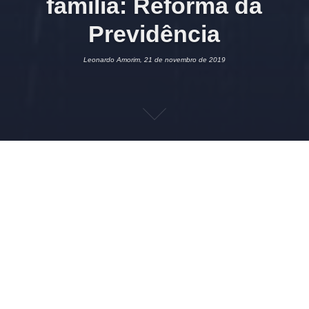
família: Reforma da
Previdência
Leonardo Amorim, 21 de novembro de 2019
21 DE NOVEMBRO DE 2019
LEONARDO AMORIM
SEIFOLHA
,
TRABALHISTA
SEIFOLHA
,
TABELAS
,
TRABALHISTA
Publicada atualização do SEIFOLHA referente a uma alteração
de efeito imediato no critério do SALÁRIO-FAMÍLIA, em
função da
Emenda Constitucional (EC) 103
(reforma da
Previdência):
Art. 27. Até que lei discipline o acesso ao salário-família e ao auxílio-
reclusão de que trata o inciso IV do art. 201 da Constituição Federal,