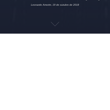
Leonardo Amorim, 19 de outubro de 2018
19 DE OUTUBRO DE 2018
LEONARDO AMORIM
FISCAL
ICMS
,
SEF-
PE
A SEFAZ-PE publicou no último dia 16, a seguinte nota
[1]
que usufruem de algum crédito
sobre empresas
presumido à título de incentivo fiscal: