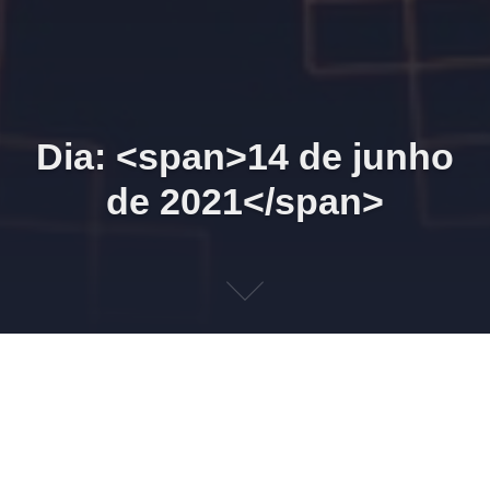
Dia: <span>14 de junho
de 2021</span>
Reunião Zoom 18/06/2021
07h30
14 DE JUNHO DE 2021
LEONARDO AMORIM
GRUPO WHATSAPP
,
INFORMATIVO
LEONARDO AMORIM
1